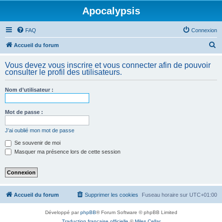
Apocalypsis
FAQ
Connexion
R
Accueil du forum
e
Vous devez vous inscrire et vous connecter afin de pouvoir
c
consulter le profil des utilisateurs.
h
Nom d’utilisateur :
e
r
Mot de passe :
c
h
J’ai oublié mon mot de passe
e
Se souvenir de moi
Masquer ma présence lors de cette session
r
Accueil du forum
Supprimer les cookies
Fuseau horaire sur
UTC+01:00
Développé par
phpBB
® Forum Software © phpBB Limited
Traduction française officielle
©
Miles Cellar