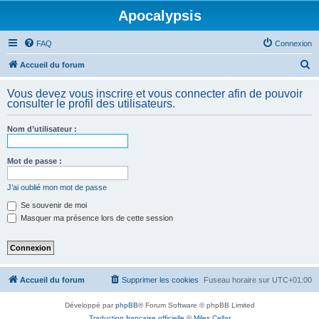
Apocalypsis
FAQ
Connexion
R
Accueil du forum
e
Vous devez vous inscrire et vous connecter afin de pouvoir
c
consulter le profil des utilisateurs.
h
Nom d’utilisateur :
e
r
Mot de passe :
c
h
J’ai oublié mon mot de passe
e
Se souvenir de moi
Masquer ma présence lors de cette session
r
Accueil du forum
Supprimer les cookies
Fuseau horaire sur
UTC+01:00
Développé par
phpBB
® Forum Software © phpBB Limited
Traduction française officielle
©
Miles Cellar