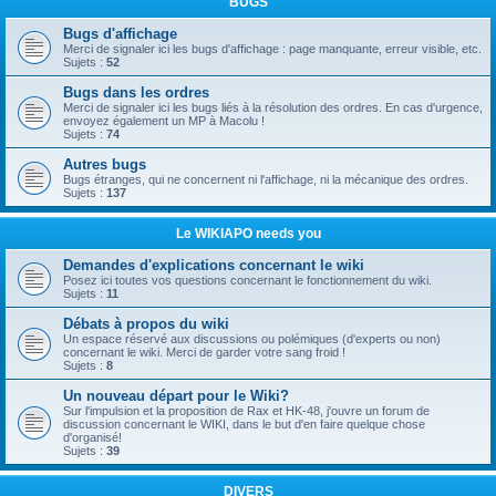
BUGS
Bugs d'affichage
Merci de signaler ici les bugs d'affichage : page manquante, erreur visible, etc.
Sujets :
52
Bugs dans les ordres
Merci de signaler ici les bugs liés à la résolution des ordres. En cas d'urgence,
envoyez également un MP à Macolu !
Sujets :
74
Autres bugs
Bugs étranges, qui ne concernent ni l'affichage, ni la mécanique des ordres.
Sujets :
137
Le WIKIAPO needs you
Demandes d'explications concernant le wiki
Posez ici toutes vos questions concernant le fonctionnement du wiki.
Sujets :
11
Débats à propos du wiki
Un espace réservé aux discussions ou polémiques (d'experts ou non)
concernant le wiki. Merci de garder votre sang froid !
Sujets :
8
Un nouveau départ pour le Wiki?
Sur l'impulsion et la proposition de Rax et HK-48, j'ouvre un forum de
discussion concernant le WIKI, dans le but d'en faire quelque chose
d'organisé!
Sujets :
39
DIVERS