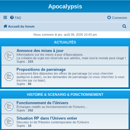
Apocalypsis
FAQ
Connexion
R
Accueil du forum
e
Nous sommes le jeu. août 06, 2026 10:43 pm
c
ACTUALITÉS
h
Annonce des mises à jour
e
Informations sur les mises à jour d'Apocalypsis.
La création de sujet est réservée aux admins, mais tout le monde peut réagir !
r
Sujets :
103
c
Propositions de parrainage
Ici peuvent être déposées les offres de parrainage (si vous chercher
h
quelqu'un à aider), ou les demandes de parrainage (si vous cherchez à vous
inscrire par ce biais).
e
Sujets :
66
r
HISTOIRE & SCENARIO & FONCTIONNEMENT
Fonctionnement de l'Univers
Échanges relatifs au fonctionnement de l'Univers...
Sujets :
242
Situation RP dans l'Univers entier
Discutez ici de l'Histoire contemporaine de l'Univers
Sujets :
16