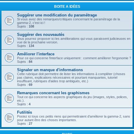
BOITE A IDÉES
Suggérer une modification du paramétrage
Si vous avez des remarques/critiques concernant le paramétrage de la
gamma-2, c'est ici !
Sujets :
108
Suggérer des nouveautés
Vous pourrez proposer ici les améliorations qui vous paraissent judicieuses en
vue de la prochaine version.
Sujets :
134
Améliorer l'interface
Pour ce qui concerne l'interface uniquement : comment améliorer l'ergonomie ?
Sujets :
84
Signaler un manque d'informations
Cette rubrique doit permettre de lister les informations à compléter (choses
pas claires, explications nécessaires et pourtant manquantes, tutoriel
insuffisant, rubriques d'aides trop ambiguës, etc.)
Sujets :
69
Remarques concernant les graphismes
Tout ce qui concerne les aspects graphiques du jeu (images, styles, polices,
etc.).
Sujets :
4
Futilités
Postez ici tous ces petits riens qui permettraient d'améliorer la gamma-2, sans
pour autant être des choses importantes.
Sujets :
27