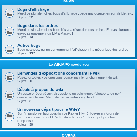
BUGS
Bugs d'affichage
Merci de signaler ici les bugs d'affichage : page manquante, erreur visible, etc.
Sujets :
52
Bugs dans les ordres
Merci de signaler ici les bugs liés à la résolution des ordres. En cas d'urgence,
envoyez également un MP à Macolu !
Sujets :
74
Autres bugs
Bugs étranges, qui ne concernent ni l'affichage, ni la mécanique des ordres.
Sujets :
137
Le WIKIAPO needs you
Demandes d'explications concernant le wiki
Posez ici toutes vos questions concernant le fonctionnement du wiki.
Sujets :
11
Débats à propos du wiki
Un espace réservé aux discussions ou polémiques (d'experts ou non)
concernant le wiki. Merci de garder votre sang froid !
Sujets :
8
Un nouveau départ pour le Wiki?
Sur l'impulsion et la proposition de Rax et HK-48, j'ouvre un forum de
discussion concernant le WIKI, dans le but d'en faire quelque chose
d'organisé!
Sujets :
39
DIVERS