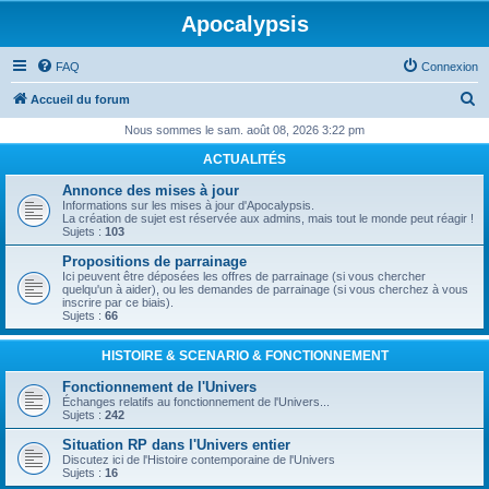
Apocalypsis
FAQ
Connexion
R
Accueil du forum
e
Nous sommes le sam. août 08, 2026 3:22 pm
c
ACTUALITÉS
h
Annonce des mises à jour
e
Informations sur les mises à jour d'Apocalypsis.
La création de sujet est réservée aux admins, mais tout le monde peut réagir !
r
Sujets :
103
c
Propositions de parrainage
Ici peuvent être déposées les offres de parrainage (si vous chercher
h
quelqu'un à aider), ou les demandes de parrainage (si vous cherchez à vous
inscrire par ce biais).
e
Sujets :
66
r
HISTOIRE & SCENARIO & FONCTIONNEMENT
Fonctionnement de l'Univers
Échanges relatifs au fonctionnement de l'Univers...
Sujets :
242
Situation RP dans l'Univers entier
Discutez ici de l'Histoire contemporaine de l'Univers
Sujets :
16