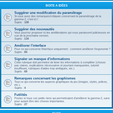
BOITE A IDÉES
Suggérer une modification du paramétrage
Si vous avez des remarques/critiques concernant le paramétrage de la
gamma-2, c'est ici !
Sujets :
108
Suggérer des nouveautés
Vous pourrez proposer ici les améliorations qui vous paraissent judicieuses en
vue de la prochaine version.
Sujets :
134
Améliorer l'interface
Pour ce qui concerne l'interface uniquement : comment améliorer l'ergonomie ?
Sujets :
84
Signaler un manque d'informations
Cette rubrique doit permettre de lister les informations à compléter (choses
pas claires, explications nécessaires et pourtant manquantes, tutoriel
insuffisant, rubriques d'aides trop ambiguës, etc.)
Sujets :
69
Remarques concernant les graphismes
Tout ce qui concerne les aspects graphiques du jeu (images, styles, polices,
etc.).
Sujets :
4
Futilités
Postez ici tous ces petits riens qui permettraient d'améliorer la gamma-2, sans
pour autant être des choses importantes.
Sujets :
27