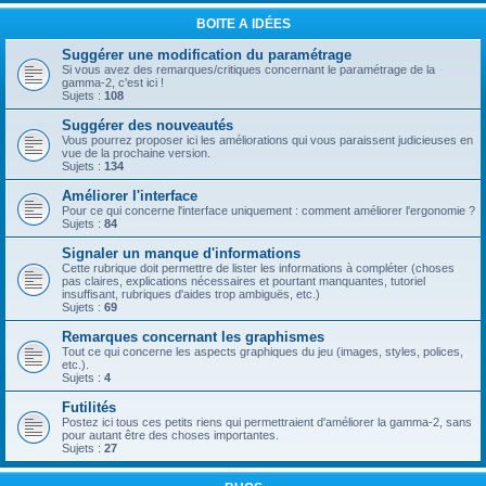
BOITE A IDÉES
Suggérer une modification du paramétrage
Si vous avez des remarques/critiques concernant le paramétrage de la
gamma-2, c'est ici !
Sujets :
108
Suggérer des nouveautés
Vous pourrez proposer ici les améliorations qui vous paraissent judicieuses en
vue de la prochaine version.
Sujets :
134
Améliorer l'interface
Pour ce qui concerne l'interface uniquement : comment améliorer l'ergonomie ?
Sujets :
84
Signaler un manque d'informations
Cette rubrique doit permettre de lister les informations à compléter (choses
pas claires, explications nécessaires et pourtant manquantes, tutoriel
insuffisant, rubriques d'aides trop ambiguës, etc.)
Sujets :
69
Remarques concernant les graphismes
Tout ce qui concerne les aspects graphiques du jeu (images, styles, polices,
etc.).
Sujets :
4
Futilités
Postez ici tous ces petits riens qui permettraient d'améliorer la gamma-2, sans
pour autant être des choses importantes.
Sujets :
27