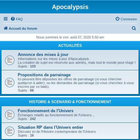
Apocalypsis
FAQ
Connexion
R
Accueil du forum
e
Nous sommes le ven. août 07, 2026 5:50 am
c
ACTUALITÉS
h
Annonce des mises à jour
e
Informations sur les mises à jour d'Apocalypsis.
La création de sujet est réservée aux admins, mais tout le monde peut réagir !
r
Sujets :
103
c
Propositions de parrainage
Ici peuvent être déposées les offres de parrainage (si vous chercher
h
quelqu'un à aider), ou les demandes de parrainage (si vous cherchez à vous
inscrire par ce biais).
e
Sujets :
66
r
HISTOIRE & SCENARIO & FONCTIONNEMENT
Fonctionnement de l'Univers
Échanges relatifs au fonctionnement de l'Univers...
Sujets :
242
Situation RP dans l'Univers entier
Discutez ici de l'Histoire contemporaine de l'Univers
Sujets :
16