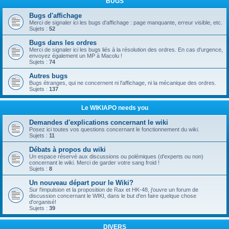
BUGS
Bugs d'affichage
Merci de signaler ici les bugs d'affichage : page manquante, erreur visible, etc.
Sujets :
52
Bugs dans les ordres
Merci de signaler ici les bugs liés à la résolution des ordres. En cas d'urgence,
envoyez également un MP à Macolu !
Sujets :
74
Autres bugs
Bugs étranges, qui ne concernent ni l'affichage, ni la mécanique des ordres.
Sujets :
137
Le WIKIAPO needs you
Demandes d'explications concernant le wiki
Posez ici toutes vos questions concernant le fonctionnement du wiki.
Sujets :
11
Débats à propos du wiki
Un espace réservé aux discussions ou polémiques (d'experts ou non)
concernant le wiki. Merci de garder votre sang froid !
Sujets :
8
Un nouveau départ pour le Wiki?
Sur l'impulsion et la proposition de Rax et HK-48, j'ouvre un forum de
discussion concernant le WIKI, dans le but d'en faire quelque chose
d'organisé!
Sujets :
39
DIVERS