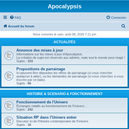
Apocalypsis
FAQ
Connexion
R
Accueil du forum
e
Nous sommes le sam. août 08, 2026 7:21 pm
c
ACTUALITÉS
h
Annonce des mises à jour
e
Informations sur les mises à jour d'Apocalypsis.
La création de sujet est réservée aux admins, mais tout le monde peut réagir !
r
Sujets :
103
c
Propositions de parrainage
Ici peuvent être déposées les offres de parrainage (si vous chercher
h
quelqu'un à aider), ou les demandes de parrainage (si vous cherchez à vous
inscrire par ce biais).
e
Sujets :
66
r
HISTOIRE & SCENARIO & FONCTIONNEMENT
Fonctionnement de l'Univers
Échanges relatifs au fonctionnement de l'Univers...
Sujets :
242
Situation RP dans l'Univers entier
Discutez ici de l'Histoire contemporaine de l'Univers
Sujets :
16