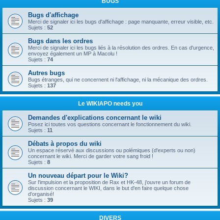
BUGS
Bugs d'affichage
Merci de signaler ici les bugs d'affichage : page manquante, erreur visible, etc.
Sujets :
52
Bugs dans les ordres
Merci de signaler ici les bugs liés à la résolution des ordres. En cas d'urgence,
envoyez également un MP à Macolu !
Sujets :
74
Autres bugs
Bugs étranges, qui ne concernent ni l'affichage, ni la mécanique des ordres.
Sujets :
137
Le WIKIAPO needs you
Demandes d'explications concernant le wiki
Posez ici toutes vos questions concernant le fonctionnement du wiki.
Sujets :
11
Débats à propos du wiki
Un espace réservé aux discussions ou polémiques (d'experts ou non)
concernant le wiki. Merci de garder votre sang froid !
Sujets :
8
Un nouveau départ pour le Wiki?
Sur l'impulsion et la proposition de Rax et HK-48, j'ouvre un forum de
discussion concernant le WIKI, dans le but d'en faire quelque chose
d'organisé!
Sujets :
39
DIVERS