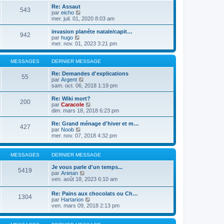
a
m
n
s
e
Re: Assaut
g
e
543
i
u
d
C
par
eicho
e
s
e
l
e
o
mer. juil. 01, 2020 8:03 am
s
r
t
r
n
a
m
e
n
s
invasion planéte natale/capit…
g
e
942
r
i
u
C
par
hugo
e
s
l
e
l
o
mer. nov. 01, 2023 3:21 pm
s
e
r
t
n
a
d
m
e
s
g
e
e
r
u
MESSAGES
DERNIER MESSAGE
e
r
s
l
l
n
s
e
t
Re: Demandes d'explications
55
i
a
d
e
C
par
Argent
e
g
e
r
o
sam. oct. 06, 2018 1:19 pm
r
e
r
l
n
m
n
e
s
Re: Wiki mort?
e
200
i
d
u
C
par
Caracole
s
e
e
l
o
dim. mars 18, 2018 6:23 pm
s
r
r
t
n
a
m
n
e
s
Re: Grand ménage d'hiver et m…
g
e
427
i
r
u
C
par
Noob
e
s
e
l
l
o
mer. nov. 07, 2018 4:32 pm
s
r
e
t
n
a
m
d
e
s
g
e
e
r
u
MESSAGES
DERNIER MESSAGE
e
s
r
l
l
s
n
e
t
Je vous parle d'un temps...
a
i
5419
d
e
C
par
Arietan
g
e
e
r
o
ven. août 18, 2023 6:10 am
e
r
r
l
n
m
n
e
s
e
Re: Pains aux chocolats ou Ch…
i
d
1304
u
s
C
par
Hartarion
e
e
l
s
o
ven. mars 09, 2018 2:13 pm
r
r
t
a
n
m
n
e
g
s
e
i
r
e
u