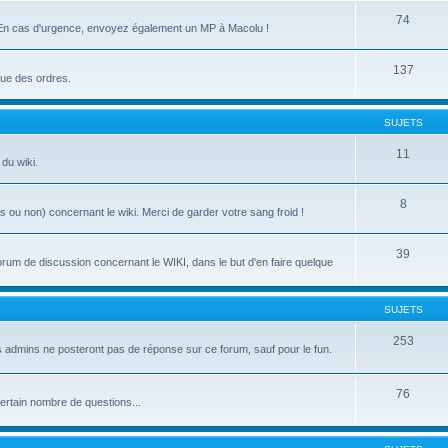
74
es. En cas d'urgence, envoyez également un MP à Macolu !
137
que des ordres.
SUJETS
11
du wiki.
8
ou non) concernant le wiki. Merci de garder votre sang froid !
39
forum de discussion concernant le WIKI, dans le but d'en faire quelque
SUJETS
253
Les admins ne posteront pas de réponse sur ce forum, sauf pour le fun.
76
certain nombre de questions...