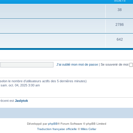
SUJETS
38
2786
642
J’ai oublié mon mot de passe
|
Se souvenir de moi
és (selon le nombre d’utilisateurs actifs des 5 dernières minutes)
 sam. oct. 04, 2025 3:00 am
récent est
Jaslytok
Développé par
phpBB
® Forum Software © phpBB Limited
Traduction française officielle
©
Miles Cellar