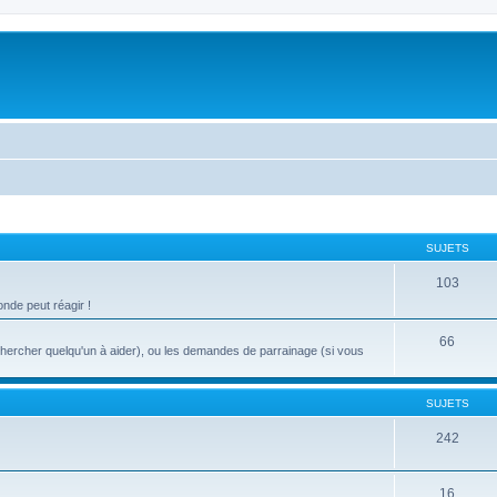
SUJETS
103
nde peut réagir !
66
chercher quelqu'un à aider), ou les demandes de parrainage (si vous
SUJETS
242
16