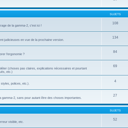
SUJETS
108
age de la gamma-2, c'est ici !
134
ent judicieuses en vue de la prochaine version.
84
orer l'ergonomie ?
69
pléter (choses pas claires, explications nécessaires et pourtant
uës, etc.)
4
tyles, polices, etc.).
27
er la gamma-2, sans pour autant être des choses importantes.
SUJETS
52
reur visible, etc.