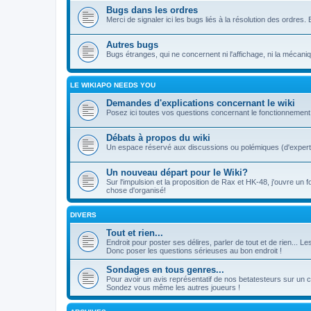
Bugs dans les ordres
Merci de signaler ici les bugs liés à la résolution des ordr
Autres bugs
Bugs étranges, qui ne concernent ni l'affichage, ni la mécani
LE WIKIAPO NEEDS YOU
Demandes d'explications concernant le wiki
Posez ici toutes vos questions concernant le fonctionnement 
Débats à propos du wiki
Un espace réservé aux discussions ou polémiques (d'experts 
Un nouveau départ pour le Wiki?
Sur l'impulsion et la proposition de Rax et HK-48, j'ouvre un 
chose d'organisé!
DIVERS
Tout et rien...
Endroit pour poster ses délires, parler de tout et de rien... 
Donc poser les questions sérieuses au bon endroit !
Sondages en tous genres...
Pour avoir un avis représentatif de nos betatesteurs sur un 
Sondez vous même les autres joueurs !