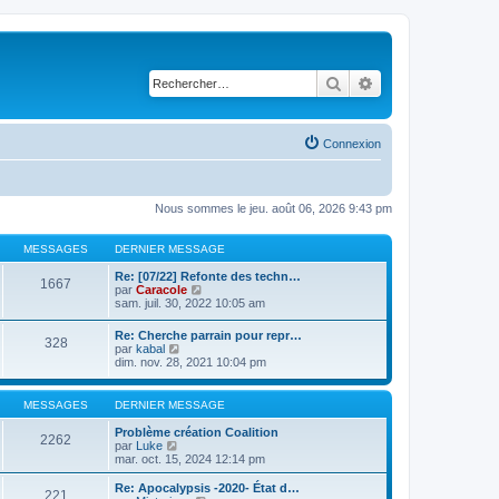
Rechercher
Recherche avancé
Connexion
Nous sommes le jeu. août 06, 2026 9:43 pm
MESSAGES
DERNIER MESSAGE
Re: [07/22] Refonte des techn…
1667
C
par
Caracole
o
sam. juil. 30, 2022 10:05 am
n
s
Re: Cherche parrain pour repr…
328
u
C
par
kabal
l
o
dim. nov. 28, 2021 10:04 pm
t
n
e
s
r
u
MESSAGES
DERNIER MESSAGE
l
l
e
t
Problème création Coalition
d
2262
e
C
par
Luke
e
r
o
mar. oct. 15, 2024 12:14 pm
r
l
n
n
e
s
Re: Apocalypsis -2020- État d…
i
221
d
u