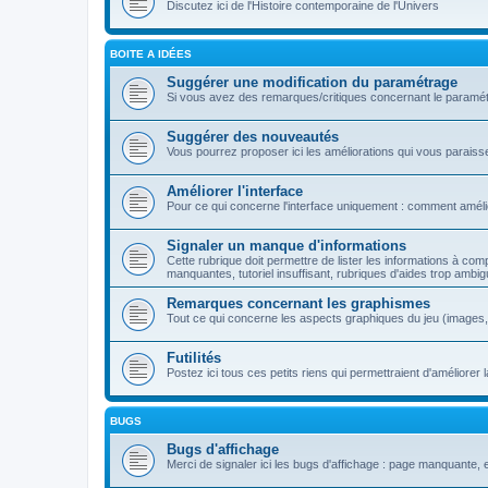
Discutez ici de l'Histoire contemporaine de l'Univers
BOITE A IDÉES
Suggérer une modification du paramétrage
Si vous avez des remarques/critiques concernant le paramétr
Suggérer des nouveautés
Vous pourrez proposer ici les améliorations qui vous paraiss
Améliorer l'interface
Pour ce qui concerne l'interface uniquement : comment améli
Signaler un manque d'informations
Cette rubrique doit permettre de lister les informations à com
manquantes, tutoriel insuffisant, rubriques d'aides trop ambig
Remarques concernant les graphismes
Tout ce qui concerne les aspects graphiques du jeu (images, s
Futilités
Postez ici tous ces petits riens qui permettraient d'amélior
BUGS
Bugs d'affichage
Merci de signaler ici les bugs d'affichage : page manquante, er