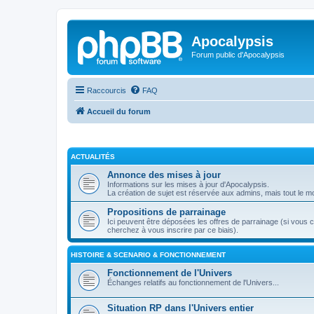
Apocalypsis
Forum public d'Apocalypsis
Raccourcis
FAQ
Accueil du forum
ACTUALITÉS
Annonce des mises à jour
Informations sur les mises à jour d'Apocalypsis.
La création de sujet est réservée aux admins, mais tout le mo
Propositions de parrainage
Ici peuvent être déposées les offres de parrainage (si vous 
cherchez à vous inscrire par ce biais).
HISTOIRE & SCENARIO & FONCTIONNEMENT
Fonctionnement de l'Univers
Échanges relatifs au fonctionnement de l'Univers...
Situation RP dans l'Univers entier