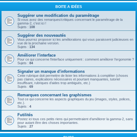
BOITE A IDÉES
Suggérer une modification du paramétrage
Si vous avez des remarques/critiques concernant le paramétrage de la
gamma-2, c'est ici !
Sujets :
108
Suggérer des nouveautés
Vous pourrez proposer ici les améliorations qui vous paraissent judicieuses en
vue de la prochaine version.
Sujets :
134
Améliorer l'interface
Pour ce qui concerne l'interface uniquement : comment améliorer l'ergonomie ?
Sujets :
84
Signaler un manque d'informations
Cette rubrique doit permettre de lister les informations à compléter (choses
pas claires, explications nécessaires et pourtant manquantes, tutoriel
insuffisant, rubriques d'aides trop ambiguës, etc.)
Sujets :
69
Remarques concernant les graphismes
Tout ce qui concerne les aspects graphiques du jeu (images, styles, polices,
etc.).
Sujets :
4
Futilités
Postez ici tous ces petits riens qui permettraient d'améliorer la gamma-2, sans
pour autant être des choses importantes.
Sujets :
27