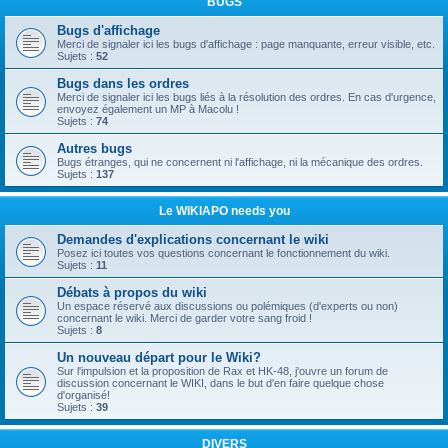
BUGS
Bugs d'affichage
Merci de signaler ici les bugs d'affichage : page manquante, erreur visible, etc.
Sujets :
52
Bugs dans les ordres
Merci de signaler ici les bugs liés à la résolution des ordres. En cas d'urgence,
envoyez également un MP à Macolu !
Sujets :
74
Autres bugs
Bugs étranges, qui ne concernent ni l'affichage, ni la mécanique des ordres.
Sujets :
137
Le WIKIAPO needs you
Demandes d'explications concernant le wiki
Posez ici toutes vos questions concernant le fonctionnement du wiki.
Sujets :
11
Débats à propos du wiki
Un espace réservé aux discussions ou polémiques (d'experts ou non)
concernant le wiki. Merci de garder votre sang froid !
Sujets :
8
Un nouveau départ pour le Wiki?
Sur l'impulsion et la proposition de Rax et HK-48, j'ouvre un forum de
discussion concernant le WIKI, dans le but d'en faire quelque chose
d'organisé!
Sujets :
39
DIVERS