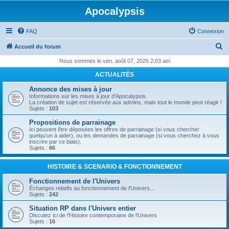
Apocalypsis
FAQ
Connexion
R
Accueil du forum
e
Nous sommes le ven. août 07, 2026 2:03 am
c
ACTUALITÉS
h
Annonce des mises à jour
e
Informations sur les mises à jour d'Apocalypsis.
La création de sujet est réservée aux admins, mais tout le monde peut réagir !
r
Sujets :
103
c
Propositions de parrainage
Ici peuvent être déposées les offres de parrainage (si vous chercher
h
quelqu'un à aider), ou les demandes de parrainage (si vous cherchez à vous
inscrire par ce biais).
e
Sujets :
66
r
HISTOIRE & SCENARIO & FONCTIONNEMENT
Fonctionnement de l'Univers
Échanges relatifs au fonctionnement de l'Univers...
Sujets :
242
Situation RP dans l'Univers entier
Discutez ici de l'Histoire contemporaine de l'Univers
Sujets :
16