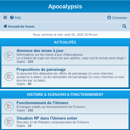
Apocalypsis
FAQ
Connexion
R
Accueil du forum
e
Nous sommes le mer. août 05, 2026 10:56 pm
c
ACTUALITÉS
h
Annonce des mises à jour
e
Informations sur les mises à jour d'Apocalypsis.
La création de sujet est réservée aux admins, mais tout le monde peut réagir !
r
Sujets :
103
c
Propositions de parrainage
Ici peuvent être déposées les offres de parrainage (si vous chercher
h
quelqu'un à aider), ou les demandes de parrainage (si vous cherchez à vous
inscrire par ce biais).
e
Sujets :
66
r
HISTOIRE & SCENARIO & FONCTIONNEMENT
Fonctionnement de l'Univers
Échanges relatifs au fonctionnement de l'Univers...
Sujets :
242
Situation RP dans l'Univers entier
Discutez ici de l'Histoire contemporaine de l'Univers
Sujets :
16