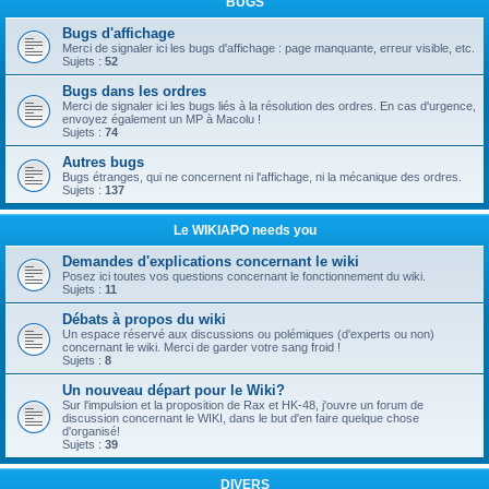
BUGS
Bugs d'affichage
Merci de signaler ici les bugs d'affichage : page manquante, erreur visible, etc.
Sujets :
52
Bugs dans les ordres
Merci de signaler ici les bugs liés à la résolution des ordres. En cas d'urgence,
envoyez également un MP à Macolu !
Sujets :
74
Autres bugs
Bugs étranges, qui ne concernent ni l'affichage, ni la mécanique des ordres.
Sujets :
137
Le WIKIAPO needs you
Demandes d'explications concernant le wiki
Posez ici toutes vos questions concernant le fonctionnement du wiki.
Sujets :
11
Débats à propos du wiki
Un espace réservé aux discussions ou polémiques (d'experts ou non)
concernant le wiki. Merci de garder votre sang froid !
Sujets :
8
Un nouveau départ pour le Wiki?
Sur l'impulsion et la proposition de Rax et HK-48, j'ouvre un forum de
discussion concernant le WIKI, dans le but d'en faire quelque chose
d'organisé!
Sujets :
39
DIVERS