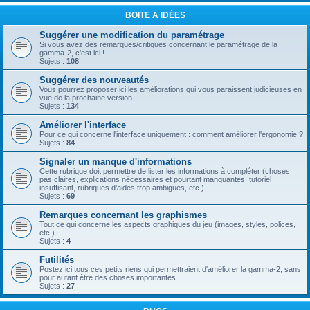
BOITE A IDÉES
Suggérer une modification du paramétrage
Si vous avez des remarques/critiques concernant le paramétrage de la
gamma-2, c'est ici !
Sujets :
108
Suggérer des nouveautés
Vous pourrez proposer ici les améliorations qui vous paraissent judicieuses en
vue de la prochaine version.
Sujets :
134
Améliorer l'interface
Pour ce qui concerne l'interface uniquement : comment améliorer l'ergonomie ?
Sujets :
84
Signaler un manque d'informations
Cette rubrique doit permettre de lister les informations à compléter (choses
pas claires, explications nécessaires et pourtant manquantes, tutoriel
insuffisant, rubriques d'aides trop ambiguës, etc.)
Sujets :
69
Remarques concernant les graphismes
Tout ce qui concerne les aspects graphiques du jeu (images, styles, polices,
etc.).
Sujets :
4
Futilités
Postez ici tous ces petits riens qui permettraient d'améliorer la gamma-2, sans
pour autant être des choses importantes.
Sujets :
27