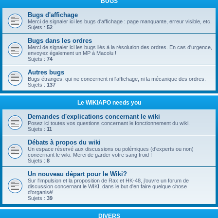
BUGS
Bugs d'affichage
Merci de signaler ici les bugs d'affichage : page manquante, erreur visible, etc.
Sujets :
52
Bugs dans les ordres
Merci de signaler ici les bugs liés à la résolution des ordres. En cas d'urgence,
envoyez également un MP à Macolu !
Sujets :
74
Autres bugs
Bugs étranges, qui ne concernent ni l'affichage, ni la mécanique des ordres.
Sujets :
137
Le WIKIAPO needs you
Demandes d'explications concernant le wiki
Posez ici toutes vos questions concernant le fonctionnement du wiki.
Sujets :
11
Débats à propos du wiki
Un espace réservé aux discussions ou polémiques (d'experts ou non)
concernant le wiki. Merci de garder votre sang froid !
Sujets :
8
Un nouveau départ pour le Wiki?
Sur l'impulsion et la proposition de Rax et HK-48, j'ouvre un forum de
discussion concernant le WIKI, dans le but d'en faire quelque chose
d'organisé!
Sujets :
39
DIVERS