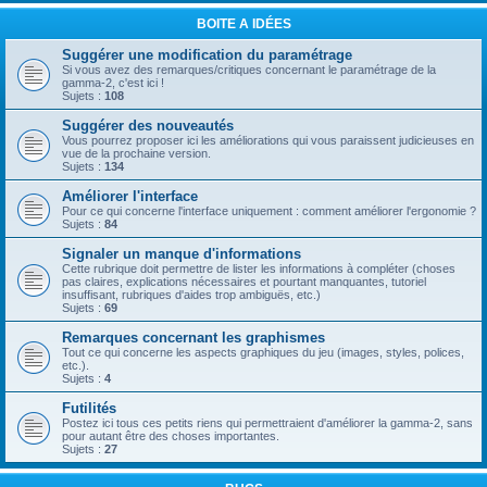
BOITE A IDÉES
Suggérer une modification du paramétrage
Si vous avez des remarques/critiques concernant le paramétrage de la
gamma-2, c'est ici !
Sujets :
108
Suggérer des nouveautés
Vous pourrez proposer ici les améliorations qui vous paraissent judicieuses en
vue de la prochaine version.
Sujets :
134
Améliorer l'interface
Pour ce qui concerne l'interface uniquement : comment améliorer l'ergonomie ?
Sujets :
84
Signaler un manque d'informations
Cette rubrique doit permettre de lister les informations à compléter (choses
pas claires, explications nécessaires et pourtant manquantes, tutoriel
insuffisant, rubriques d'aides trop ambiguës, etc.)
Sujets :
69
Remarques concernant les graphismes
Tout ce qui concerne les aspects graphiques du jeu (images, styles, polices,
etc.).
Sujets :
4
Futilités
Postez ici tous ces petits riens qui permettraient d'améliorer la gamma-2, sans
pour autant être des choses importantes.
Sujets :
27