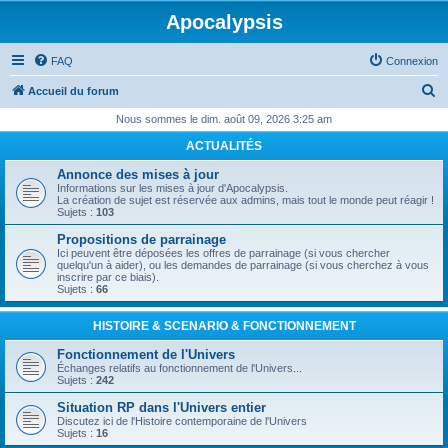
Apocalypsis
FAQ
Connexion
R
Accueil du forum
e
Nous sommes le dim. août 09, 2026 3:25 am
c
ACTUALITÉS
h
Annonce des mises à jour
e
Informations sur les mises à jour d'Apocalypsis.
La création de sujet est réservée aux admins, mais tout le monde peut réagir !
r
Sujets :
103
c
Propositions de parrainage
Ici peuvent être déposées les offres de parrainage (si vous chercher
h
quelqu'un à aider), ou les demandes de parrainage (si vous cherchez à vous
inscrire par ce biais).
e
Sujets :
66
r
HISTOIRE & SCENARIO & FONCTIONNEMENT
Fonctionnement de l'Univers
Échanges relatifs au fonctionnement de l'Univers...
Sujets :
242
Situation RP dans l'Univers entier
Discutez ici de l'Histoire contemporaine de l'Univers
Sujets :
16