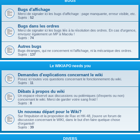
BUGS
Bugs d'affichage
Merci de signaler ici les bugs d'affichage : page manquante, erreur visible, etc.
Sujets :
52
Bugs dans les ordres
Merci de signaler ici les bugs liés à la résolution des ordres. En cas d'urgence,
envoyez également un MP à Macolu !
Sujets :
74
Autres bugs
Bugs étranges, qui ne concernent ni l'affichage, ni la mécanique des ordres.
Sujets :
137
Le WIKIAPO needs you
Demandes d'explications concernant le wiki
Posez ici toutes vos questions concernant le fonctionnement du wiki.
Sujets :
11
Débats à propos du wiki
Un espace réservé aux discussions ou polémiques (d'experts ou non)
concernant le wiki. Merci de garder votre sang froid !
Sujets :
8
Un nouveau départ pour le Wiki?
Sur l'impulsion et la proposition de Rax et HK-48, j'ouvre un forum de
discussion concernant le WIKI, dans le but d'en faire quelque chose
d'organisé!
Sujets :
39
DIVERS