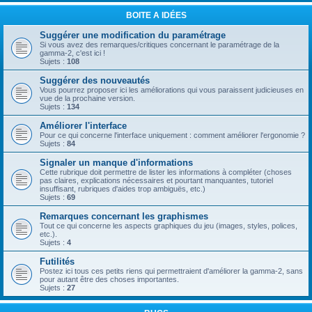
BOITE A IDÉES
Suggérer une modification du paramétrage
Si vous avez des remarques/critiques concernant le paramétrage de la
gamma-2, c'est ici !
Sujets :
108
Suggérer des nouveautés
Vous pourrez proposer ici les améliorations qui vous paraissent judicieuses en
vue de la prochaine version.
Sujets :
134
Améliorer l'interface
Pour ce qui concerne l'interface uniquement : comment améliorer l'ergonomie ?
Sujets :
84
Signaler un manque d'informations
Cette rubrique doit permettre de lister les informations à compléter (choses
pas claires, explications nécessaires et pourtant manquantes, tutoriel
insuffisant, rubriques d'aides trop ambiguës, etc.)
Sujets :
69
Remarques concernant les graphismes
Tout ce qui concerne les aspects graphiques du jeu (images, styles, polices,
etc.).
Sujets :
4
Futilités
Postez ici tous ces petits riens qui permettraient d'améliorer la gamma-2, sans
pour autant être des choses importantes.
Sujets :
27