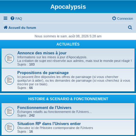
Apocalypsis
FAQ
Connexion
R
Accueil du forum
e
Nous sommes le sam. août 08, 2026 5:28 am
c
ACTUALITÉS
h
Annonce des mises à jour
e
Informations sur les mises à jour d'Apocalypsis.
La création de sujet est réservée aux admins, mais tout le monde peut réagir !
r
Sujets :
103
c
Propositions de parrainage
Ici peuvent être déposées les offres de parrainage (si vous chercher
h
quelqu'un à aider), ou les demandes de parrainage (si vous cherchez à vous
inscrire par ce biais).
e
Sujets :
66
r
HISTOIRE & SCENARIO & FONCTIONNEMENT
Fonctionnement de l'Univers
Échanges relatifs au fonctionnement de l'Univers...
Sujets :
242
Situation RP dans l'Univers entier
Discutez ici de l'Histoire contemporaine de l'Univers
Sujets :
16