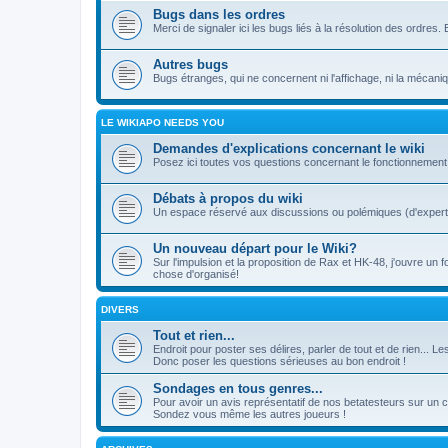
Bugs dans les ordres
Merci de signaler ici les bugs liés à la résolution des ordr
Autres bugs
Bugs étranges, qui ne concernent ni l'affichage, ni la mécani
LE WIKIAPO NEEDS YOU
Demandes d'explications concernant le wiki
Posez ici toutes vos questions concernant le fonctionnement 
Débats à propos du wiki
Un espace réservé aux discussions ou polémiques (d'experts 
Un nouveau départ pour le Wiki?
Sur l'impulsion et la proposition de Rax et HK-48, j'ouvre un 
chose d'organisé!
DIVERS
Tout et rien...
Endroit pour poster ses délires, parler de tout et de rien... 
Donc poser les questions sérieuses au bon endroit !
Sondages en tous genres...
Pour avoir un avis représentatif de nos betatesteurs sur un 
Sondez vous même les autres joueurs !