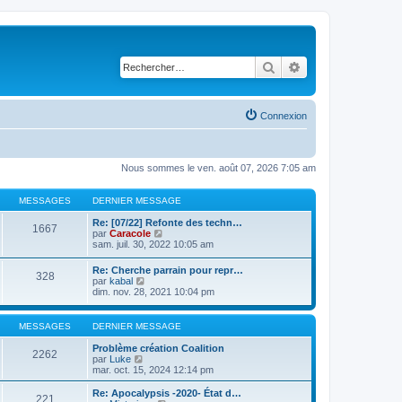
Rechercher
Recherche avancé
Connexion
Nous sommes le ven. août 07, 2026 7:05 am
MESSAGES
DERNIER MESSAGE
Re: [07/22] Refonte des techn…
1667
C
par
Caracole
o
sam. juil. 30, 2022 10:05 am
n
s
Re: Cherche parrain pour repr…
328
u
C
par
kabal
l
o
dim. nov. 28, 2021 10:04 pm
t
n
e
s
r
u
MESSAGES
DERNIER MESSAGE
l
l
e
t
Problème création Coalition
d
2262
e
C
par
Luke
e
r
o
mar. oct. 15, 2024 12:14 pm
r
l
n
n
e
s
Re: Apocalypsis -2020- État d…
i
221
d
u