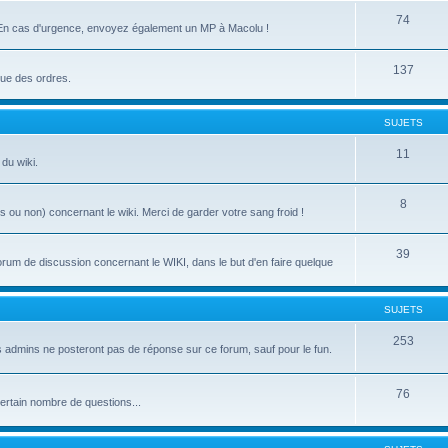
74
es. En cas d'urgence, envoyez également un MP à Macolu !
137
que des ordres.
SUJETS
11
du wiki.
8
ou non) concernant le wiki. Merci de garder votre sang froid !
39
forum de discussion concernant le WIKI, dans le but d'en faire quelque
SUJETS
253
Les admins ne posteront pas de réponse sur ce forum, sauf pour le fun.
76
certain nombre de questions...