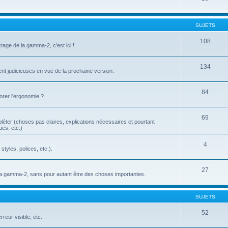
SUJETS
108
age de la gamma-2, c'est ici !
134
ent judicieuses en vue de la prochaine version.
84
orer l'ergonomie ?
69
pléter (choses pas claires, explications nécessaires et pourtant
uës, etc.)
4
tyles, polices, etc.).
27
er la gamma-2, sans pour autant être des choses importantes.
SUJETS
52
reur visible, etc.