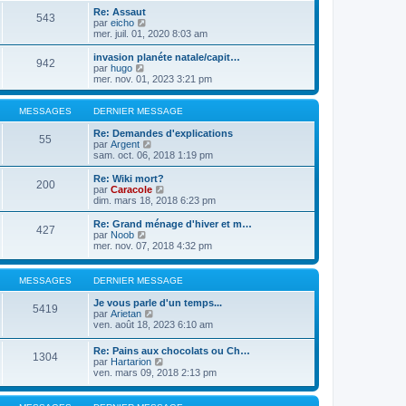
a
m
n
s
e
Re: Assaut
g
e
543
i
u
d
C
par
eicho
e
s
e
l
e
o
mer. juil. 01, 2020 8:03 am
s
r
t
r
n
a
m
e
n
s
invasion planéte natale/capit…
g
e
942
r
i
u
C
par
hugo
e
s
l
e
l
o
mer. nov. 01, 2023 3:21 pm
s
e
r
t
n
a
d
m
e
s
g
e
e
r
u
MESSAGES
DERNIER MESSAGE
e
r
s
l
l
n
s
e
t
Re: Demandes d'explications
55
i
a
d
e
C
par
Argent
e
g
e
r
o
sam. oct. 06, 2018 1:19 pm
r
e
r
l
n
m
n
e
s
Re: Wiki mort?
e
200
i
d
u
C
par
Caracole
s
e
e
l
o
dim. mars 18, 2018 6:23 pm
s
r
r
t
n
a
m
n
e
s
Re: Grand ménage d'hiver et m…
g
e
427
i
r
u
C
par
Noob
e
s
e
l
l
o
mer. nov. 07, 2018 4:32 pm
s
r
e
t
n
a
m
d
e
s
g
e
e
r
u
MESSAGES
DERNIER MESSAGE
e
s
r
l
l
s
n
e
t
Je vous parle d'un temps...
a
i
5419
d
e
C
par
Arietan
g
e
e
r
o
ven. août 18, 2023 6:10 am
e
r
r
l
n
m
n
e
s
e
Re: Pains aux chocolats ou Ch…
i
d
1304
u
s
C
par
Hartarion
e
e
l
s
o
ven. mars 09, 2018 2:13 pm
r
r
t
a
n
m
n
e
g
s
e
i
r
e
u