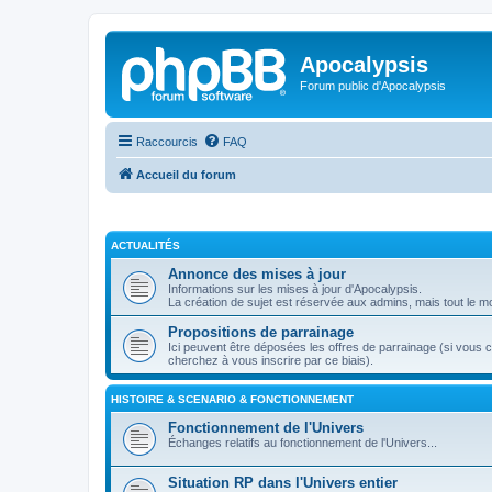
Apocalypsis
Forum public d'Apocalypsis
Raccourcis
FAQ
Accueil du forum
ACTUALITÉS
Annonce des mises à jour
Informations sur les mises à jour d'Apocalypsis.
La création de sujet est réservée aux admins, mais tout le mo
Propositions de parrainage
Ici peuvent être déposées les offres de parrainage (si vous 
cherchez à vous inscrire par ce biais).
HISTOIRE & SCENARIO & FONCTIONNEMENT
Fonctionnement de l'Univers
Échanges relatifs au fonctionnement de l'Univers...
Situation RP dans l'Univers entier