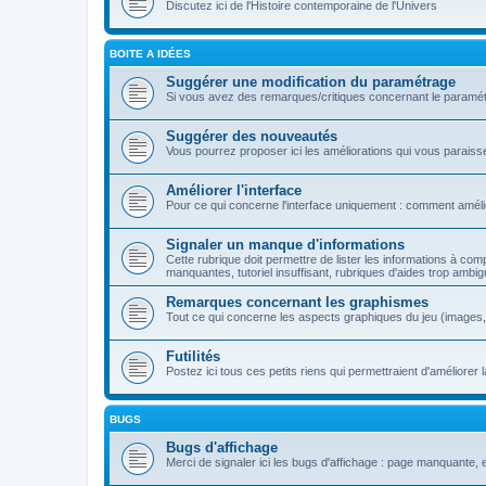
Discutez ici de l'Histoire contemporaine de l'Univers
BOITE A IDÉES
Suggérer une modification du paramétrage
Si vous avez des remarques/critiques concernant le paramétr
Suggérer des nouveautés
Vous pourrez proposer ici les améliorations qui vous paraiss
Améliorer l'interface
Pour ce qui concerne l'interface uniquement : comment améli
Signaler un manque d'informations
Cette rubrique doit permettre de lister les informations à com
manquantes, tutoriel insuffisant, rubriques d'aides trop ambig
Remarques concernant les graphismes
Tout ce qui concerne les aspects graphiques du jeu (images, s
Futilités
Postez ici tous ces petits riens qui permettraient d'amélior
BUGS
Bugs d'affichage
Merci de signaler ici les bugs d'affichage : page manquante, er