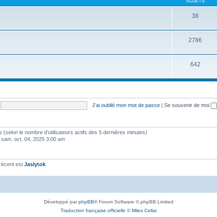
SUJETS
38
2786
642
J’ai oublié mon mot de passe
|
Se souvenir de moi
ités (selon le nombre d’utilisateurs actifs des 5 dernières minutes)
 sam. oct. 04, 2025 3:00 am
récent est
Jaslytok
Développé par
phpBB
® Forum Software © phpBB Limited
Traduction française officielle
©
Miles Cellar