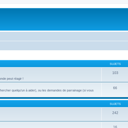
SUJETS
103
nde peut réagir !
66
chercher quelqu'un à aider), ou les demandes de parrainage (si vous
SUJETS
242
16