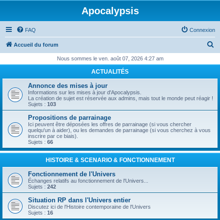
Apocalypsis
FAQ
Connexion
R
Accueil du forum
e
Nous sommes le ven. août 07, 2026 4:27 am
c
ACTUALITÉS
h
Annonce des mises à jour
e
Informations sur les mises à jour d'Apocalypsis.
La création de sujet est réservée aux admins, mais tout le monde peut réagir !
r
Sujets :
103
c
Propositions de parrainage
Ici peuvent être déposées les offres de parrainage (si vous chercher
h
quelqu'un à aider), ou les demandes de parrainage (si vous cherchez à vous
inscrire par ce biais).
e
Sujets :
66
r
HISTOIRE & SCENARIO & FONCTIONNEMENT
Fonctionnement de l'Univers
Échanges relatifs au fonctionnement de l'Univers...
Sujets :
242
Situation RP dans l'Univers entier
Discutez ici de l'Histoire contemporaine de l'Univers
Sujets :
16