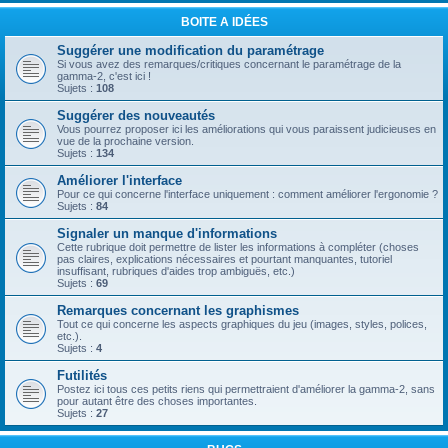
BOITE A IDÉES
Suggérer une modification du paramétrage
Si vous avez des remarques/critiques concernant le paramétrage de la
gamma-2, c'est ici !
Sujets :
108
Suggérer des nouveautés
Vous pourrez proposer ici les améliorations qui vous paraissent judicieuses en
vue de la prochaine version.
Sujets :
134
Améliorer l'interface
Pour ce qui concerne l'interface uniquement : comment améliorer l'ergonomie ?
Sujets :
84
Signaler un manque d'informations
Cette rubrique doit permettre de lister les informations à compléter (choses
pas claires, explications nécessaires et pourtant manquantes, tutoriel
insuffisant, rubriques d'aides trop ambiguës, etc.)
Sujets :
69
Remarques concernant les graphismes
Tout ce qui concerne les aspects graphiques du jeu (images, styles, polices,
etc.).
Sujets :
4
Futilités
Postez ici tous ces petits riens qui permettraient d'améliorer la gamma-2, sans
pour autant être des choses importantes.
Sujets :
27