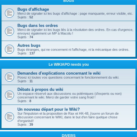
BUGS
Bugs d'affichage
Merci de signaler ici les bugs d'affichage : page manquante, erreur visible, etc.
Sujets :
52
Bugs dans les ordres
Merci de signaler ici les bugs liés à la résolution des ordres. En cas d'urgence,
envoyez également un MP à Macolu !
Sujets :
74
Autres bugs
Bugs étranges, qui ne concernent ni l'affichage, ni la mécanique des ordres.
Sujets :
137
Le WIKIAPO needs you
Demandes d'explications concernant le wiki
Posez ici toutes vos questions concernant le fonctionnement du wiki.
Sujets :
11
Débats à propos du wiki
Un espace réservé aux discussions ou polémiques (d'experts ou non)
concernant le wiki. Merci de garder votre sang froid !
Sujets :
8
Un nouveau départ pour le Wiki?
Sur l'impulsion et la proposition de Rax et HK-48, j'ouvre un forum de
discussion concernant le WIKI, dans le but d'en faire quelque chose
d'organisé!
Sujets :
39
DIVERS