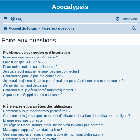
Apocalypsis
FAQ
Connexion
R
Accueil du forum
Foire aux questions
e
Foire aux questions
c
h
Problèmes de connexion et d’inscription
Pourquoi ai-je besoin de m’inscrire ?
e
Qu’est-ce que la COPPA ?
r
Pourquoi ne puis-je pas m’inscrire ?
Je suis inscrit mais je ne peux pas me connecter !
c
Pourquoi ne puis-je pas me connecter ?
Je m’étais déjà inscrit par le passé mais ne peux à présent plus me connecter ?!
h
J’ai perdu mon mot de passe !
e
Pourquoi suis-je déconnecté automatiquement ?
À quoi sert « Supprimer les cookies » ?
r
Préférences et paramètres des utilisateurs
Comment puis-je modifier mes paramètres ?
Comment puis-je masquer mon nom d’utilisateur de la liste des utilisateurs en ligne ?
L’heure n’est pas correcte !
J’ai réglé le fuseau horaire mais l’heure n’est toujours pas correcte !
Ma langue n’apparaît pas dans la liste !
Que signifient les images situées à côté de mon nom d’utilisateur ?
Comment puis-je afficher un avatar ?