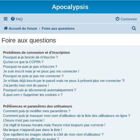
Apocalypsis
FAQ
Connexion
R
Accueil du forum
Foire aux questions
e
Foire aux questions
c
h
Problèmes de connexion et d’inscription
Pourquoi ai-je besoin de m’inscrire ?
e
Qu’est-ce que la COPPA ?
r
Pourquoi ne puis-je pas m’inscrire ?
Je suis inscrit mais je ne peux pas me connecter !
c
Pourquoi ne puis-je pas me connecter ?
Je m’étais déjà inscrit par le passé mais ne peux à présent plus me connecter ?!
h
J’ai perdu mon mot de passe !
e
Pourquoi suis-je déconnecté automatiquement ?
À quoi sert « Supprimer les cookies » ?
r
Préférences et paramètres des utilisateurs
Comment puis-je modifier mes paramètres ?
Comment puis-je masquer mon nom d’utilisateur de la liste des utilisateurs en ligne ?
L’heure n’est pas correcte !
J’ai réglé le fuseau horaire mais l’heure n’est toujours pas correcte !
Ma langue n’apparaît pas dans la liste !
Que signifient les images situées à côté de mon nom d’utilisateur ?
Comment puis-je afficher un avatar ?