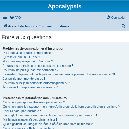
Apocalypsis
FAQ
Connexion
R
Accueil du forum
Foire aux questions
e
Foire aux questions
c
h
Problèmes de connexion et d’inscription
Pourquoi ai-je besoin de m’inscrire ?
e
Qu’est-ce que la COPPA ?
r
Pourquoi ne puis-je pas m’inscrire ?
Je suis inscrit mais je ne peux pas me connecter !
c
Pourquoi ne puis-je pas me connecter ?
Je m’étais déjà inscrit par le passé mais ne peux à présent plus me connecter ?!
h
J’ai perdu mon mot de passe !
e
Pourquoi suis-je déconnecté automatiquement ?
À quoi sert « Supprimer les cookies » ?
r
Préférences et paramètres des utilisateurs
Comment puis-je modifier mes paramètres ?
Comment puis-je masquer mon nom d’utilisateur de la liste des utilisateurs en ligne ?
L’heure n’est pas correcte !
J’ai réglé le fuseau horaire mais l’heure n’est toujours pas correcte !
Ma langue n’apparaît pas dans la liste !
Que signifient les images situées à côté de mon nom d’utilisateur ?
Comment puis-je afficher un avatar ?