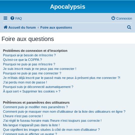
Apocalypsis
FAQ
Connexion
R
Accueil du forum
Foire aux questions
e
Foire aux questions
c
h
Problèmes de connexion et d’inscription
Pourquoi ai-je besoin de m’inscrire ?
e
Qu’est-ce que la COPPA ?
r
Pourquoi ne puis-je pas m’inscrire ?
Je suis inscrit mais je ne peux pas me connecter !
c
Pourquoi ne puis-je pas me connecter ?
Je m’étais déjà inscrit par le passé mais ne peux à présent plus me connecter ?!
h
J’ai perdu mon mot de passe !
e
Pourquoi suis-je déconnecté automatiquement ?
À quoi sert « Supprimer les cookies » ?
r
Préférences et paramètres des utilisateurs
Comment puis-je modifier mes paramètres ?
Comment puis-je masquer mon nom d’utilisateur de la liste des utilisateurs en ligne ?
L’heure n’est pas correcte !
J’ai réglé le fuseau horaire mais l’heure n’est toujours pas correcte !
Ma langue n’apparaît pas dans la liste !
Que signifient les images situées à côté de mon nom d’utilisateur ?
Comment puis-je afficher un avatar ?