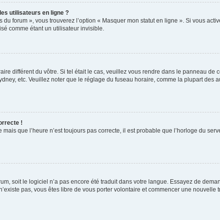
s utilisateurs en ligne ?
s du forum », vous trouverez l’option « Masquer mon statut en ligne ». Si vous activ
é comme étant un utilisateur invisible.
aire différent du vôtre. Si tel était le cas, veuillez vous rendre dans le panneau de co
ey, etc. Veuillez noter que le réglage du fuseau horaire, comme la plupart des autr
orrecte !
 mais que l’heure n’est toujours pas correcte, il est probable que l’horloge du serve
orum, soit le logiciel n’a pas encore été traduit dans votre langue. Essayez de deman
 n’existe pas, vous êtes libre de vous porter volontaire et commencer une nouvelle t