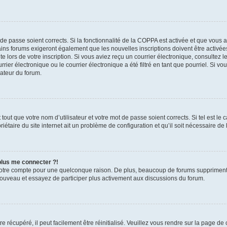
t de passe soient corrects. Si la fonctionnalité de la COPPA est activée et que vous 
ains forums exigeront également que les nouvelles inscriptions doivent être activée
te lors de votre inscription. Si vous aviez reçu un courrier électronique, consultez l
r électronique ou le courrier électronique a été filtré en tant que pourriel. Si vo
rateur du forum.
out que votre nom d’utilisateur et votre mot de passe soient corrects. Si tel est le
iétaire du site internet ait un problème de configuration et qu’il soit nécessaire de l
 plus me connecter ?!
votre compte pour une quelconque raison. De plus, beaucoup de forums suppriment pér
 nouveau et essayez de participer plus activement aux discussions du forum.
 récupéré, il peut facilement être réinitialisé. Veuillez vous rendre sur la page de