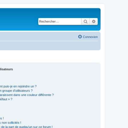
Rechercher
Recherche avancé
Connexion
lisateurs
t puis-je en rejoindre un ?
 groupe d’utilisateurs ?
araissent dans une couleur différente ?
défaut » ?
s !
non sollicités !
e de la part de quelqu’un sur ce forum !