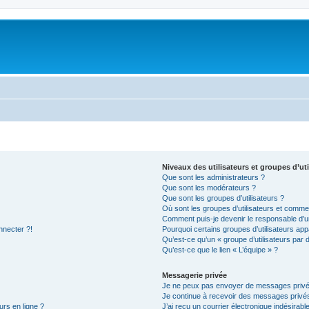
Niveaux des utilisateurs et groupes d’uti
Que sont les administrateurs ?
Que sont les modérateurs ?
Que sont les groupes d’utilisateurs ?
Où sont les groupes d’utilisateurs et commen
Comment puis-je devenir le responsable d’un
nnecter ?!
Pourquoi certains groupes d’utilisateurs app
Qu’est-ce qu’un « groupe d’utilisateurs par 
Qu’est-ce que le lien « L’équipe » ?
Messagerie privée
Je ne peux pas envoyer de messages privé
Je continue à recevoir des messages privés 
urs en ligne ?
J’ai reçu un courrier électronique indésirabl