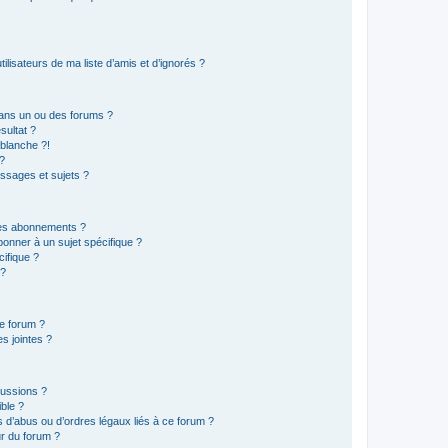
lisateurs de ma liste d’amis et d’ignorés ?
ans un ou des forums ?
sultat ?
blanche ?!
?
ssages et sujets ?
t les abonnements ?
onner à un sujet spécifique ?
ifique ?
 ?
ce forum ?
s jointes ?
cussions ?
ible ?
 d’abus ou d’ordres légaux liés à ce forum ?
r du forum ?