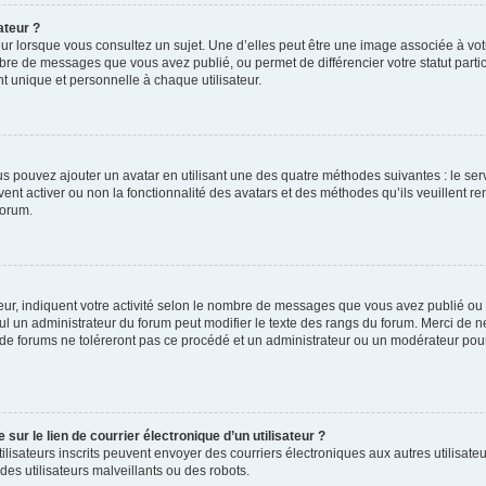
ateur ?
ur lorsque vous consultez un sujet. Une d’elles peut être une image associée à vo
mbre de messages que vous avez publié, ou permet de différencier votre statut parti
 unique et personnelle à chaque utilisateur.
ous pouvez ajouter un avatar en utilisant une des quatre méthodes suivantes : le serv
ent activer ou non la fonctionnalité des avatars et des méthodes qu’ils veuillent ren
forum.
ur, indiquent votre activité selon le nombre de messages que vous avez publié ou id
eul un administrateur du forum peut modifier le texte des rangs du forum. Merci de 
de forums ne toléreront pas ce procédé et un administrateur ou un modérateur pou
ur le lien de courrier électronique d’un utilisateur ?
s utilisateurs inscrits peuvent envoyer des courriers électroniques aux autres utili
es utilisateurs malveillants ou des robots.