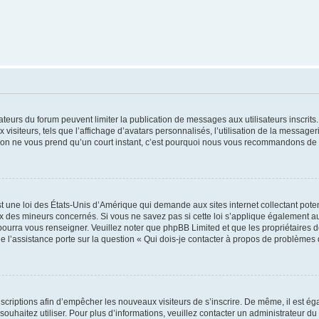
trateurs du forum peuvent limiter la publication de messages aux utilisateurs inscri
visiteurs, tels que l’affichage d’avatars personnalisés, l’utilisation de la messager
ription ne vous prend qu’un court instant, c’est pourquoi nous vous recommandons de l
t une loi des États-Unis d’Amérique qui demande aux sites internet collectant pot
 des mineurs concernés. Si vous ne savez pas si cette loi s’applique également au
 pourra vous renseigner. Veuillez noter que phpBB Limited et que les propriétaires
ue l’assistance porte sur la question « Qui dois-je contacter à propos de problèmes 
inscriptions afin d’empêcher les nouveaux visiteurs de s’inscrire. De même, il est é
s souhaitez utiliser. Pour plus d’informations, veuillez contacter un administrateur du