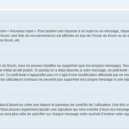
outon « Nouveau sujet ». Pour publier une réponse à un sujet ou un message, cliqu
 forum, une liste de vos permissions est affichée en bas de l’écran du forum ou du
ce forum, etc.
r du forum, vous ne pouvez modifier ou supprimer que vos propres messages. Vou
 initial ait été publié. Si quelqu’un a déjà répondu à votre message, un petit text
ion. Ce petit texte n’apparaîtra pas s’il s’agit d’une modification effectuée par un 
ue les utilisateurs normaux ne peuvent pas supprimer leur propre message si une ré
ut d’abord en créer une depuis le panneau de contrôle de l’utilisateur. Une fois c
ure. Vous pouvez également ajouter une signature qui sera insérée à tous vos mess
 vous sera plus utile de spécifier sur chaque message votre souhait d’insérer votre si