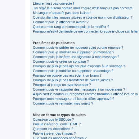
L’heure n’est pas correcte !
J’ai réglé le fuseau horaire mais l’heure n’est toujours pas correcte !
Ma langue n’apparaît pas dans la liste !
Que signifient les images situées à côté de mon nom d’utilisateur ?
Comment puis-je afficher un avatar ?
Quel est mon rang et comment puis-je le modifier ?
Pourquoi m’est-il demandé de me connecter lorsque je clique sur le lien 
Problèmes de publication
Comment puis-je publier un nouveau sujet ou une réponse ?
Comment puis-je modifier ou supprimer un message ?
Comment puis-je insérer une signature à mon message ?
Comment puis-je créer un sondage ?
Pourquoi ne puis-je pas ajouter plus d’options à un sondage ?
Comment puis-je modifier ou supprimer un sondage ?
Pourquoi ne puis-je pas accéder à un forum ?
Pourquoi ne puis-je pas transférer de pièces jointes ?
Pourquoi ai-je reçu un avertissement ?
Comment puis-je rapporter des messages à un modérateur ?
À quoi sert le bouton « Enregistrer comme brouillon » affiché lors de la 
Pourquoi mon message a-t-il besoin d’être approuvé ?
Comment puis-je remonter mes sujets ?
Mise en forme et types de sujets
Qu’est-ce que le BBCode ?
Puis-je insérer du code HTML ?
Que sont les émoticônes ?
Puis-je insérer des images ?
Que sont les annonces générales ?