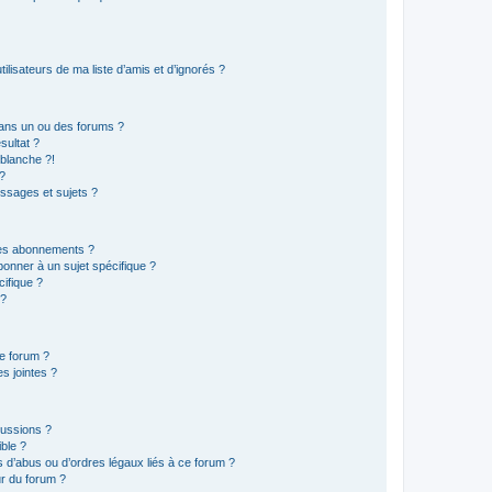
lisateurs de ma liste d’amis et d’ignorés ?
ans un ou des forums ?
sultat ?
blanche ?!
?
ssages et sujets ?
t les abonnements ?
onner à un sujet spécifique ?
ifique ?
 ?
ce forum ?
s jointes ?
cussions ?
ible ?
 d’abus ou d’ordres légaux liés à ce forum ?
r du forum ?