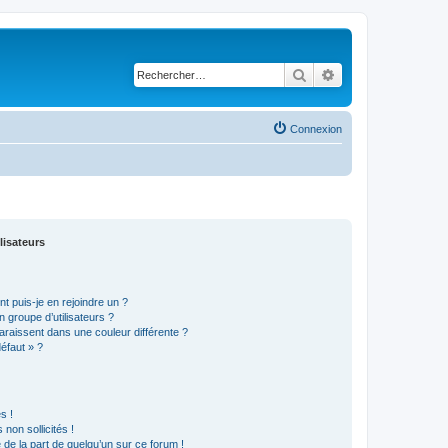
Rechercher
Recherche avancé
Connexion
lisateurs
t puis-je en rejoindre un ?
 groupe d’utilisateurs ?
araissent dans une couleur différente ?
défaut » ?
s !
non sollicités !
e de la part de quelqu’un sur ce forum !