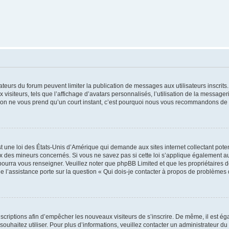
trateurs du forum peuvent limiter la publication de messages aux utilisateurs inscri
visiteurs, tels que l’affichage d’avatars personnalisés, l’utilisation de la messager
ription ne vous prend qu’un court instant, c’est pourquoi nous vous recommandons de l
t une loi des États-Unis d’Amérique qui demande aux sites internet collectant pot
 des mineurs concernés. Si vous ne savez pas si cette loi s’applique également au
 pourra vous renseigner. Veuillez noter que phpBB Limited et que les propriétaires
ue l’assistance porte sur la question « Qui dois-je contacter à propos de problèmes 
inscriptions afin d’empêcher les nouveaux visiteurs de s’inscrire. De même, il est é
s souhaitez utiliser. Pour plus d’informations, veuillez contacter un administrateur du