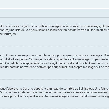
outon « Nouveau sujet ». Pour publier une réponse à un sujet ou un message, cliqu
 forum, une liste de vos permissions est affichée en bas de l’écran du forum ou du
ce forum, etc.
r du forum, vous ne pouvez modifier ou supprimer que vos propres messages. Vou
 initial ait été publié. Si quelqu’un a déjà répondu à votre message, un petit text
ion. Ce petit texte n’apparaîtra pas s’il s’agit d’une modification effectuée par un 
ue les utilisateurs normaux ne peuvent pas supprimer leur propre message si une ré
ut d’abord en créer une depuis le panneau de contrôle de l’utilisateur. Une fois c
ure. Vous pouvez également ajouter une signature qui sera insérée à tous vos mess
 vous sera plus utile de spécifier sur chaque message votre souhait d’insérer votre si