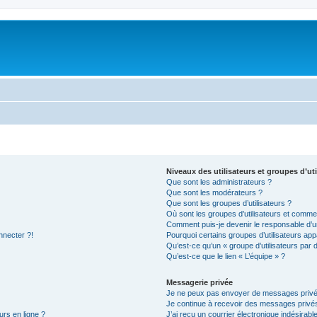
Niveaux des utilisateurs et groupes d’uti
Que sont les administrateurs ?
Que sont les modérateurs ?
Que sont les groupes d’utilisateurs ?
Où sont les groupes d’utilisateurs et commen
Comment puis-je devenir le responsable d’un
nnecter ?!
Pourquoi certains groupes d’utilisateurs app
Qu’est-ce qu’un « groupe d’utilisateurs par 
Qu’est-ce que le lien « L’équipe » ?
Messagerie privée
Je ne peux pas envoyer de messages privé
Je continue à recevoir des messages privés 
urs en ligne ?
J’ai reçu un courrier électronique indésirabl