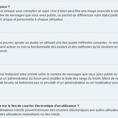
ateur ?
ur lorsque vous consultez un sujet. Une d’elles peut être une image associée à vo
mbre de messages que vous avez publié, ou permet de différencier votre statut parti
 unique et personnelle à chaque utilisateur.
ous pouvez ajouter un avatar en utilisant une des quatre méthodes suivantes : le serv
ent activer ou non la fonctionnalité des avatars et des méthodes qu’ils veuillent ren
forum.
ur, indiquent votre activité selon le nombre de messages que vous avez publié ou id
eul un administrateur du forum peut modifier le texte des rangs du forum. Merci de 
de forums ne toléreront pas ce procédé et un administrateur ou un modérateur pou
ur le lien de courrier électronique d’un utilisateur ?
s utilisateurs inscrits peuvent envoyer des courriers électroniques aux autres utili
es utilisateurs malveillants ou des robots.