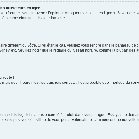
s utilisateurs en ligne ?
s du forum », vous trouverez l’option « Masquer mon statut en ligne ». Si vous activ
é comme étant un utilisateur invisible.
aire différent du vôtre. Si tel était le cas, veuillez vous rendre dans le panneau de co
ey, etc. Veuillez noter que le réglage du fuseau horaire, comme la plupart des autr
orrecte !
 mais que l’heure n’est toujours pas correcte, il est probable que l’horloge du serve
orum, soit le logiciel n’a pas encore été traduit dans votre langue. Essayez de deman
 n’existe pas, vous êtes libre de vous porter volontaire et commencer une nouvelle t