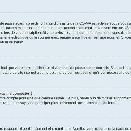
t de passe soient corrects. Si la fonctionnalité de la COPPA est activée et que vous 
ains forums exigeront également que les nouvelles inscriptions doivent être activée
te lors de votre inscription. Si vous aviez reçu un courrier électronique, consultez l
r électronique ou le courrier électronique a été filtré en tant que pourriel. Si vo
rateur du forum.
out que votre nom d’utilisateur et votre mot de passe soient corrects. Si tel est le
iétaire du site internet ait un problème de configuration et qu’il soit nécessaire de l
 plus me connecter ?!
votre compte pour une quelconque raison. De plus, beaucoup de forums suppriment pér
 nouveau et essayez de participer plus activement aux discussions du forum.
 récupéré, il peut facilement être réinitialisé. Veuillez vous rendre sur la page de