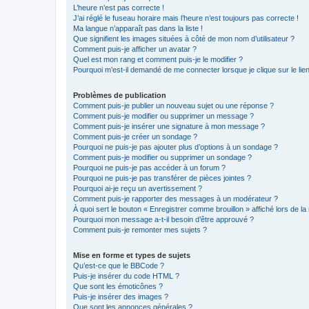
L’heure n’est pas correcte !
J’ai réglé le fuseau horaire mais l’heure n’est toujours pas correcte !
Ma langue n’apparaît pas dans la liste !
Que signifient les images situées à côté de mon nom d’utilisateur ?
Comment puis-je afficher un avatar ?
Quel est mon rang et comment puis-je le modifier ?
Pourquoi m’est-il demandé de me connecter lorsque je clique sur le lien 
Problèmes de publication
Comment puis-je publier un nouveau sujet ou une réponse ?
Comment puis-je modifier ou supprimer un message ?
Comment puis-je insérer une signature à mon message ?
Comment puis-je créer un sondage ?
Pourquoi ne puis-je pas ajouter plus d’options à un sondage ?
Comment puis-je modifier ou supprimer un sondage ?
Pourquoi ne puis-je pas accéder à un forum ?
Pourquoi ne puis-je pas transférer de pièces jointes ?
Pourquoi ai-je reçu un avertissement ?
Comment puis-je rapporter des messages à un modérateur ?
À quoi sert le bouton « Enregistrer comme brouillon » affiché lors de la 
Pourquoi mon message a-t-il besoin d’être approuvé ?
Comment puis-je remonter mes sujets ?
Mise en forme et types de sujets
Qu’est-ce que le BBCode ?
Puis-je insérer du code HTML ?
Que sont les émoticônes ?
Puis-je insérer des images ?
Que sont les annonces générales ?